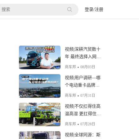
登录
/
注册
视频|深耕汽贸数十
年 最终选择入网中
国重汽 “巴盟大叔”
商车邦
08月03日
如何开启转型之路
视频|用户调研—哪
个电动重卡品牌在
安阳市场更受欢
商车邦
07月31日
迎？
视频|不仅扛得住高
温高湿 更扛得住信
赖 潍柴越南用户口
商车邦
07月28日
碑实录
视频|全球同源：斯