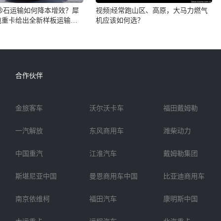
砂石运输如何降本增效？犀
视频|经常跑山区、高原，大马力燃气
电重卡给出全新样板运输方
机应该如何选？
合作伙伴
金旅客车
沃尔沃卡车
福田戴姆勒
一汽解放
东风商用车
潍柴动力
中国重汽
江淮汽车
戴姆勒集团
斯堪尼亚中国
曼恩商用车中国
比亚迪商用车
南京依维柯
福田汽车
康明斯中国