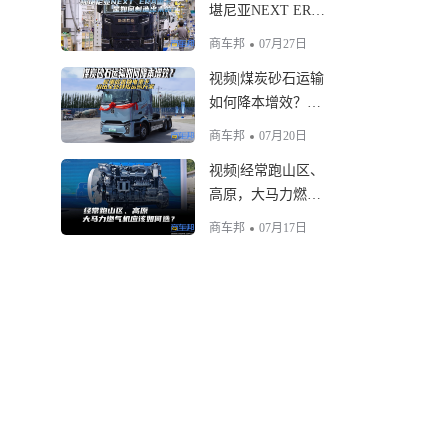
堪尼亚NEXT ERA
重卡是如何制造出
商车邦
07月27日
来的？
视频|煤炭砂石运输
如何降本增效？犀
重底置换电重卡给
商车邦
07月20日
出全新样板运输方
视频|经常跑山区、
案
高原，大马力燃气
机应该如何选？
商车邦
07月17日