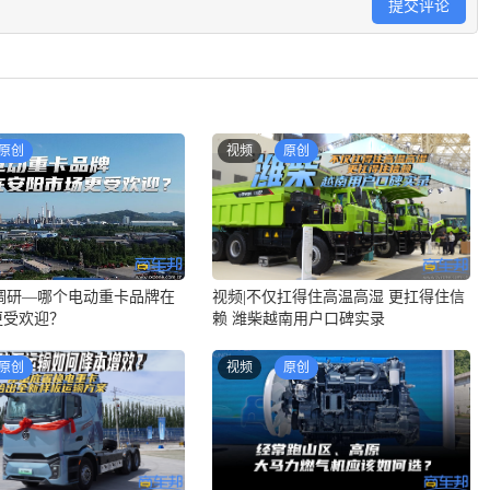
提交评论
原创
视频
原创
调研—哪个电动重卡品牌在
视频|不仅扛得住高温高湿 更扛得住信
更受欢迎？
赖 潍柴越南用户口碑实录
原创
视频
原创