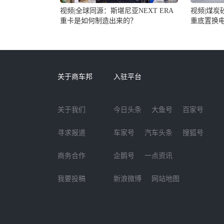
视频|煤炭
视频|全球同源：斯堪尼亚NEXT ERA
重底置换
重卡是如何制造出来的？
案
关于商车邦
入驻平台
关于我们
今日头条
大鱼号
百家号
寻求报道
车家号
汽车头条
搜狐号
商务合作
企鹅号
一点资讯
我要投稿
新浪微博
网站地图