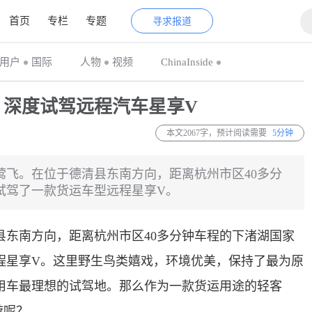
首页
专栏
专题
寻求报道
用户
国际
人物
视频
ChinaInside
：深度试驾远程汽车星享V
本文2067字，预计阅读需要
5分钟
莺飞。在位于德清县东南方向，距离杭州市区40多分
试驾了一款货运车型远程星享V。
县东南方向，距离杭州市区40多分钟车程的下渚湖国家
程星享V。这里野生鸟类嬉戏，环境优美，保持了最为原
用车最理想的试驾地。那么作为一款货运用途的轻客
游呢？