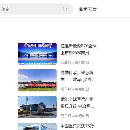
登录
/
注册
江淮新能源EZ6全球
上市暨2026商用车
用户大会举行
商车邦
08月07日
高端传承，智慧新
生——欧马可Z高端
智慧纯电轻卡用户
商车邦
08月07日
品鉴活动圆满举行
赋能全球客运产业
提质升级 金旅客车
发布“乾途”系列车
商车邦
08月07日
型，致力于打造高
中国重汽豪沃TS冷
端客车标杆