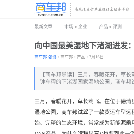
最新文章
市场
企业
产品
评测
向中国最美湿地下渚湖进发
商车邦 张璐
•
商车邦
•
产品
•
3月16日
【商车邦导读】三月，春暖花开，草长
钟车程的下渚湖国家湿地公园，商车邦
三月，春暖花开，草长莺飞。在位于德清
湿地公园，商车邦试驾了一款货运车型远
始、完整的生态环境，常常成为新能源乘
VAN产品，为什么远程星享V也要到此一