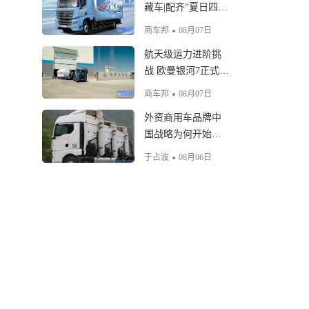
藏车|配齐“夏日四件
套”，生鲜运输稳创
商车邦
08月07日
富
航天级运力进阶挑
战 欧曼银河7正式出
征护航全球最大固
商车邦
08月07日
体火箭
外资商用车品牌中
国战略为何开始转
向
于占波
08月06日