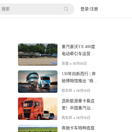
登录
/
注册
重汽豪沃TX 400度
电动牵引车运营情
况调查
张璐
08月06日
130年向新而行 | 奔
驰博物馆推出 “商用
车130周年” 特展
商车邦
08月06日
选新能源重卡看这
里！中国重汽汕德
卡513kWh 电驱桥牵
商车邦
08月06日
引车优势拉满
奔驰卡车特种底盘