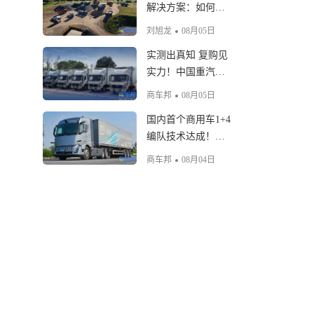
解决方案：如何满
足多元化场景改装
刘旭龙
08月05日
需求？
实测出真知 复购见
实力！中国重汽
HOWO新能源冷藏
商车邦
08月05日
车铸就绿色冷链标
国内首个商用车1+4
杆
编队技术达成！吉
利远程星瀚H完成多
商车邦
08月04日
车编队自动驾驶实
测