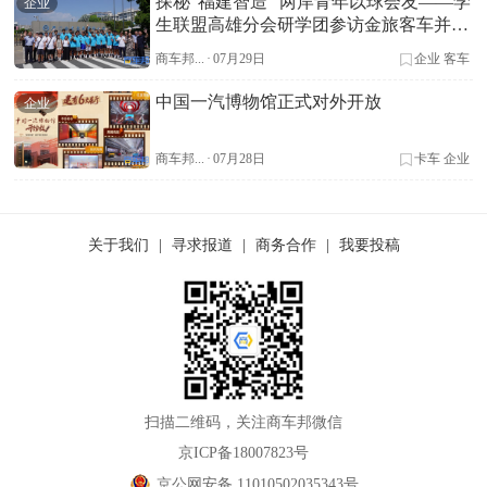
探秘"福建智造" 两岸青年以球会友——学
企业
生联盟高雄分会研学团参访金旅客车并开
展足球友谊赛
商车邦...
·
07月29日
企业
客车
中国一汽博物馆正式对外开放
企业
商车邦...
·
07月28日
卡车
企业
关于我们
|
寻求报道
|
商务合作
|
我要投稿
扫描二维码，关注商车邦微信
京ICP备18007823号
京公网安备 11010502035343号