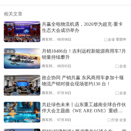
相关文章
共赢全电物流机遇，2026华为超充·重卡
企业
生态大会成功举办
商车邦...
·
08月08日
企业
零部件
月销18486台！吉利远程新能源商用车7月
企业
销量持续攀升
商车邦...
·
08月05日
企业
政企协同 产销共赢 东风商用车参加十堰
企业
物流产销对接会现场签约130 台！
商车邦...
·
07月30日
企业
共赴绿色未来丨山东重工越南全球合作伙
企业
伴大会主题曲《WE ARE ONE》重磅首
发
商车邦...
·
07月30日
行业
企业