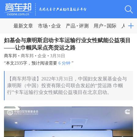
最新文章
市场
企业
产品
评测
用户
国际
人物
妇基会与康明斯启动卡车运输行业女性赋能公益项目
——让巾帼风采点亮货运之路
商车邦
•
商车邦
•
企业
•
3月31日
“本文2335字，预计阅读需要
6 分钟
”
【商车邦导读】2022年3月31日，中国妇女发展基金会与
康明斯（中国）投资有限公司联合发起的“货运路 巾帼
行”卡车运输行业女性赋能公益项目在北京启动。