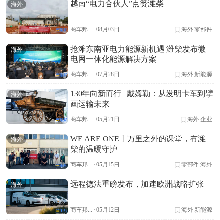
越南“电力合伙人”点赞潍柴
海外
商车邦...
·
08月03日
海外
零部件
抢滩东南亚电力能源新机遇 潍柴发布微
海外
电网一体化能源解决方案
商车邦...
·
07月28日
海外
新能源
130年向新而行 | 戴姆勒：从发明卡车到擘
海外
画运输未来
商车邦...
·
05月21日
海外
企业
WE ARE ONE丨万里之外的课堂，有潍
海外
柴的温暖守护
商车邦...
·
05月15日
零部件
海外
远程德法重磅发布，加速欧洲战略扩张
海外
商车邦...
·
05月12日
海外
新能源