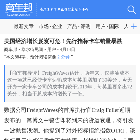
最新文章
市场
企业
产品
评测
用户
国际
人物
美国经济增长岌岌可危！先行指标卡车销量暴跌
商车邦
•
华尔街见闻
•
用户
•
4月14日
“本文884字，预计阅读需要
2 分钟
”
【商车邦导读】FreightWaves估计，两年来，仅柴油成本
这一项就已经使卡车运输成本每英里增加了30美分，今天
开办一家卡车公司的成本相较于2019年，每英里要多出72
美分，相当于总成本约增长了一倍。
数据公司FreightWaves的首席执行官Craig Fuller近期
发布的一篇博文中警告即将到来的货运衰退，将引发
一波抛售浪潮。他提到了对外招标拒绝指数OTRI，该