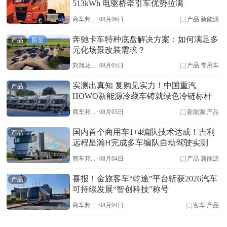
513kWh 电驱桥牵引车优势拉满
商车邦...
·
08月06日
产品
新能源
奔驰卡车特种底盘解决方案：如何满足多
产品
原创
元化场景改装需求？
刘旭龙...
·
08月05日
产品
专用车
实测出真知 复购见实力！中国重汽
产品
HOWO新能源冷藏车铸就绿色冷链标杆
商车邦...
·
08月05日
新能源
产品
国内首个商用车1+4编队技术达成！吉利
产品
远程星瀚H完成多车编队自动驾驶实测
商车邦...
·
08月04日
产品
新能源
喜报！金旅客车“乾途”平台斩获2026汽车
产品
可持续发展“智创科技”称号
商车邦...
·
08月04日
客车
产品