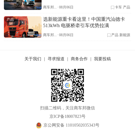
商车邦...
·
08月06日
卡车
产品
选新能源重卡看这里！中国重汽汕德卡
产品
513kWh 电驱桥牵引车优势拉满
商车邦...
·
08月06日
产品
新能源
关于我们
|
寻求报道
|
商务合作
|
我要投稿
扫描二维码，关注商车邦微信
京ICP备18007823号
京公网安备 11010502035343号