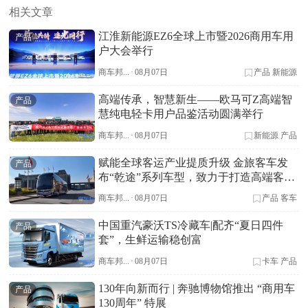
相关文章
江淮新能源EZ6全球上市暨2026商用车用
产品
户大会举行
商车邦...
·
08月07日
产品
新能源
高端传承，智慧新生——欧马可Z高端智
产品
慧纯电轻卡用户品鉴活动圆满举行
商车邦...
·
08月07日
新能源
产品
赋能全球客运产业提质升级 金旅客车发
产品
布“乾途”系列车型，致力于打造高端客车
标杆
商车邦...
·
08月07日
产品
客车
中国重汽豪沃TS冷藏车|配齐“夏日四件
产品
套”，生鲜运输稳创富
商车邦...
·
08月07日
卡车
产品
130年向新而行 | 奔驰博物馆推出 “商用车
产品
130周年” 特展