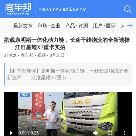
最新文章
市场
企业
产品
评测
用户
国际
人物
搭载康明斯一体化动力链，长途干线物流的全新选择
——江淮星耀X7重卡实拍
刘旭龙
•
商车邦
•
视频
•
8月30日
【商车邦导读】康明斯一体化动力链，干线长途物流的全
新选择——江淮星耀X7重卡