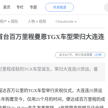
首页
专栏
专题
寻求报道
用户
国际
人物
视频
ChinaInside
首台百万里程曼恩TGX车型荣归大连连
本文867字，预计阅读需要
2分钟
万里程成就的TGX车型诞生，荣归大连连川货运，曼
程达百万公里的TGX车型举行庆祝仪式，大连连川货运
21年购置至今，仅用25个月的时间，便达成百万里程的成