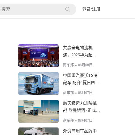
登录
/
注册
共赢全电物流机
遇，2026华为超充·
重卡生态大会成功
商车邦
08月08日
举办
中国重汽豪沃TS冷
藏车|配齐“夏日四件
套”，生鲜运输稳创
商车邦
08月07日
富
航天级运力进阶挑
战 欧曼银河7正式出
征护航全球最大固
商车邦
08月07日
体火箭
外资商用车品牌中