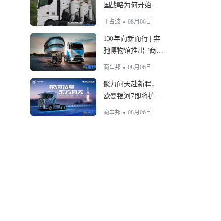
国战略为何开始转
向
于占波
08月06日
130年向新而行 | 奔
驰博物馆推出 “商用
车130周年” 特展
商车邦
08月06日
聚力问天赴新程，
欧曼银河7即将护航
全球最大固体火箭
商车邦
08月06日