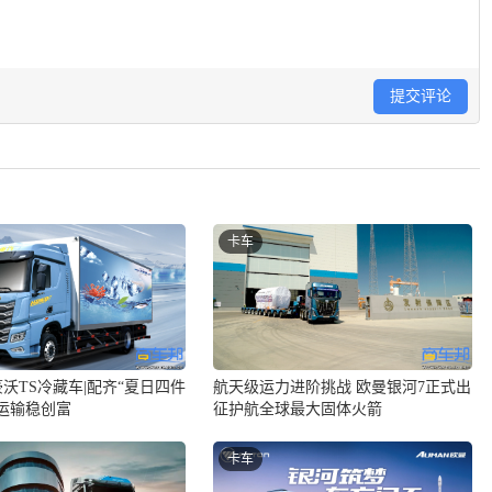
提交评论
卡车
航天级运力进阶挑战 欧曼银河7正式出
沃TS冷藏车|配齐“夏日四件
征护航全球最大固体火箭
运输稳创富
卡车