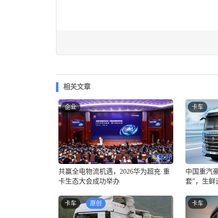
相关文章
企业
卡车
中国重汽豪
共赢全电物流机遇，2026华为超充·重
套”，生鲜
卡生态大会成功举办
卡车
原创
卡车