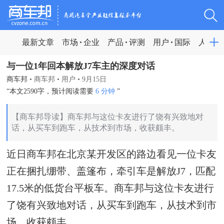
最新文章
市场
企业
产品
评测
用户
国际
人物
与一位1年回本解放J7车主的深度对话
商车邦
•
商车邦
•
用户
•
9月15日
“本文2590字，预计阅读需要
6 分钟
”
【商车邦导读】商车邦与这位卡友进行了饶有兴致地对
话，从买车到跑车，从技术到市场，收获颇丰。
近日商车邦在北京某开发区的路边看见一位卡友
正在捆扎绷带、盖篷布，牵引车是解放J7，匹配
17.5米的低货台平板车。商车邦与这位卡友进行
了饶有兴致地对话，从买车到跑车，从技术到市
场，收获颇丰。