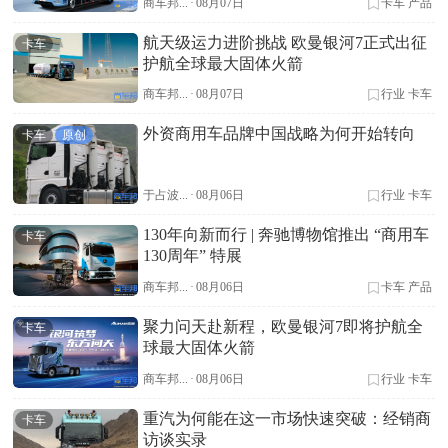
商车邦...
·
08月07日
卡车
产品
航天级运力进阶挑战 欧曼银河7正式出征
卡车
护航全球最大固体火箭
商车邦...
·
08月07日
行业
卡车
外资商用车品牌中国战略为何开始转向
卡车
原创
于占波...
·
08月06日
行业
卡车
130年向新而行 | 奔驰博物馆推出 “商用车
卡车
130周年” 特展
商车邦...
·
08月06日
卡车
产品
聚力问天赴新程，欧曼银河7即将护航全
卡车
球最大固体火箭
商车邦...
·
08月06日
行业
卡车
重汽为何能在这一市场快速突破：经销商
卡车
访谈实录