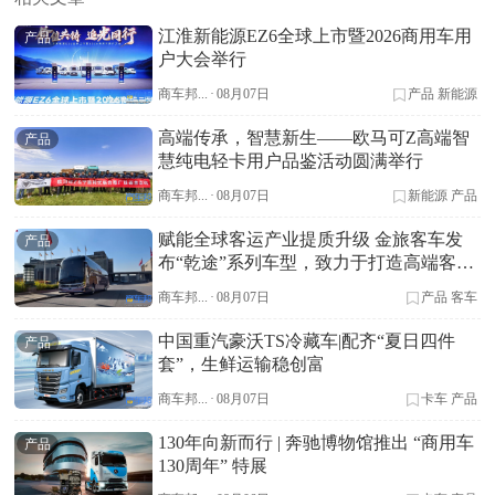
江淮新能源EZ6全球上市暨2026商用车用
产品
户大会举行
商车邦...
·
08月07日
产品
新能源
高端传承，智慧新生——欧马可Z高端智
产品
慧纯电轻卡用户品鉴活动圆满举行
商车邦...
·
08月07日
新能源
产品
赋能全球客运产业提质升级 金旅客车发
产品
布“乾途”系列车型，致力于打造高端客车
标杆
商车邦...
·
08月07日
产品
客车
中国重汽豪沃TS冷藏车|配齐“夏日四件
产品
套”，生鲜运输稳创富
商车邦...
·
08月07日
卡车
产品
130年向新而行 | 奔驰博物馆推出 “商用车
产品
130周年” 特展