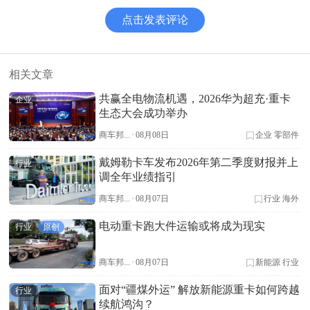
点击发表评论
相关文章
共赢全电物流机遇，2026华为超充·重卡
企业
生态大会成功举办
商车邦...
·
08月08日
企业
零部件
戴姆勒卡车发布2026年第二季度财报并上
行业
调全年业绩指引
商车邦...
·
08月07日
行业
海外
电动重卡跑大件运输或将成为现实
行业
原创
商车邦...
·
08月07日
新能源
行业
面对“疆煤外运” 解放新能源重卡如何跨越
行业
续航鸿沟？