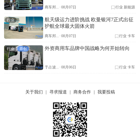
商车邦...
·
08月07日
行业
新能源
航天级运力进阶挑战 欧曼银河7正式出征
行业
护航全球最大固体火箭
商车邦...
·
08月07日
行业
卡车
外资商用车品牌中国战略为何开始转向
行业
原创
于占波...
·
08月06日
行业
卡车
关于我们
|
寻求报道
|
商务合作
|
我要投稿