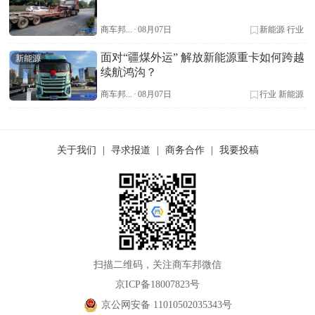
商车邦...
·
08月07日
新能源
行业
面对“疆煤外运” 解放新能源重卡如何跨越
新能源
续航鸿沟？
商车邦...
·
08月07日
行业
新能源
关于我们
|
寻求报道
|
商务合作
|
我要投稿
扫描二维码，关注商车邦微信
京ICP备18007823号
京公网安备 11010502035343号