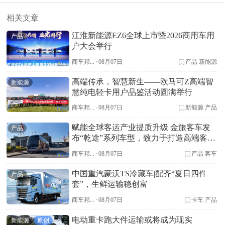
相关文章
江淮新能源EZ6全球上市暨2026商用车用
产品
户大会举行
商车邦...
·
08月07日
产品
新能源
高端传承，智慧新生——欧马可Z高端智
新能源
慧纯电轻卡用户品鉴活动圆满举行
商车邦...
·
08月07日
新能源
产品
赋能全球客运产业提质升级 金旅客车发
产品
布“乾途”系列车型，致力于打造高端客车
标杆
商车邦...
·
08月07日
产品
客车
中国重汽豪沃TS冷藏车|配齐“夏日四件
产品
套”，生鲜运输稳创富
商车邦...
·
08月07日
卡车
产品
电动重卡跑大件运输或将成为现实
新能源
原创