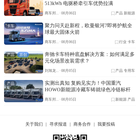
513kWh 电驱桥牵引车优势拉满
商车邦...
·
08月06日
产品
新能源
聚力问天赴新程，欧曼银河7即将护航全
卡车
球最大固体火箭
商车邦...
·
08月06日
行业
卡车
奔驰卡车特种底盘解决方案：如何满足多
产品
原创
元化场景改装需求？
刘旭龙...
·
08月05日
产品
专用车
实测出真知 复购见实力！中国重汽
产品
HOWO新能源冷藏车铸就绿色冷链标杆
商车邦...
·
08月05日
新能源
产品
关于我们
|
寻求报道
|
商务合作
|
我要投稿