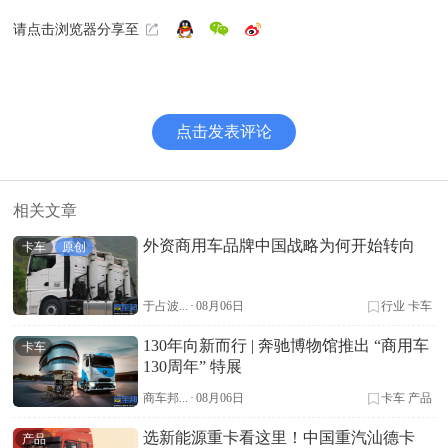
请点击浏览器分享至
点击发表评论
相关文章
外资商用车品牌中国战略为何开始转向
卡车
原创
于占波...
·
08月06日
行业
卡车
130年向新而行 | 奔驰博物馆推出 “商用车
卡车
130周年” 特展
商车邦...
·
08月06日
卡车
产品
选新能源重卡看这里！中国重汽汕德卡
产品