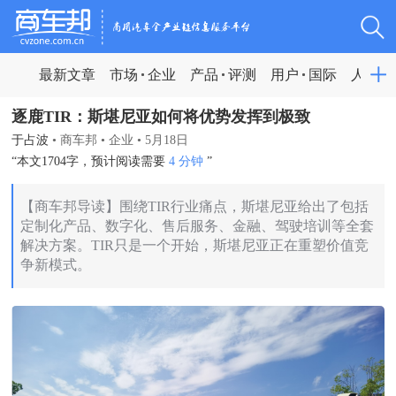
最新文章
市场
企业
产品
评测
用户
国际
人物
逐鹿TIR：斯堪尼亚如何将优势发挥到极致
于占波
•
商车邦
•
企业
•
5月18日
“本文1704字，预计阅读需要
4 分钟
”
【商车邦导读】围绕TIR行业痛点，斯堪尼亚给出了包括
定制化产品、数字化、售后服务、金融、驾驶培训等全套
解决方案。TIR只是一个开始，斯堪尼亚正在重塑价值竞
争新模式。