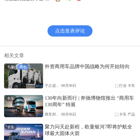
点击发表评论
相关文章
外资商用车品牌中国战略为何开始转向
卡车
原创
于占波...
·
08月06日
行业
卡车
130年向新而行 | 奔驰博物馆推出 “商用车
卡车
130周年” 特展
商车邦...
·
08月06日
卡车
产品
聚力问天赴新程，欧曼银河7即将护航全
卡车
球最大固体火箭