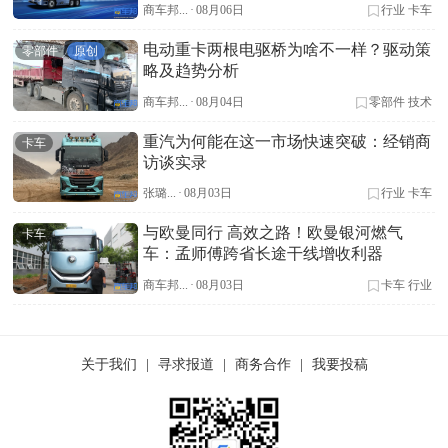
商车邦...
·
08月06日
行业
卡车
电动重卡两根电驱桥为啥不一样？驱动策
零部件
原创
略及趋势分析
商车邦...
·
08月04日
零部件
技术
重汽为何能在这一市场快速突破：经销商
卡车
访谈实录
张璐...
·
08月03日
行业
卡车
与欧曼同行 高效之路！欧曼银河燃气
卡车
车：孟师傅跨省长途干线增收利器
商车邦...
·
08月03日
卡车
行业
关于我们
|
寻求报道
|
商务合作
|
我要投稿