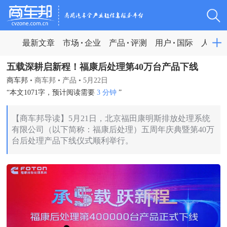
最新文章
市场
企业
产品
评测
用户
国际
人物
五载深耕启新程！福康后处理第40万台产品下线
商车邦
•
商车邦
•
产品
•
5月22日
“本文1071字，预计阅读需要
3 分钟
”
【商车邦导读】5月21日，北京福田康明斯排放处理系统
有限公司（以下简称：福康后处理）五周年庆典暨第40万
台后处理产品下线仪式顺利举行。