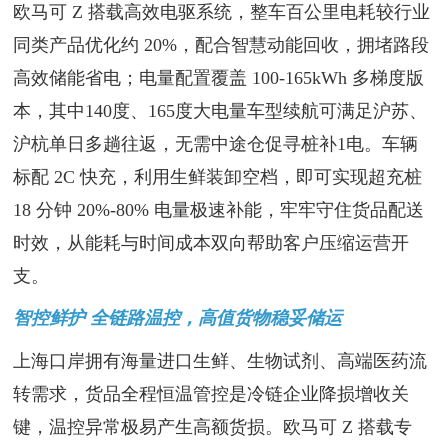
欧马可 Z 搭载高效电驱系统，整车百公里电耗较行业
同类产品优化约 20%，配合智慧动能回收，拥堵路段
高效储能省电；电量配置覆盖 100-165kWh 多梯度版
本，其中140度、165度大电量车型续航可满足沪苏、
沪杭单日多趟往返，无需中途仓促寻桩补1电。车辆
标配 2C 快充，利用生鲜装卸空档，即可实现超充桩
18 分钟 20%-80% 电量极速补能，牢牢守住货品配送
时效，从能耗与时间成本双向帮助客户压缩运营开
支。
智控鲜护 全链路温控，高值货物稳妥储运
上海口岸拥有海量进口生鲜、生物试剂、高端医药流
转需求，货品全程恒温管控是冷链企业降损增收关
键，温控异常极易产生高额货损。欧马可 Z 搭载专