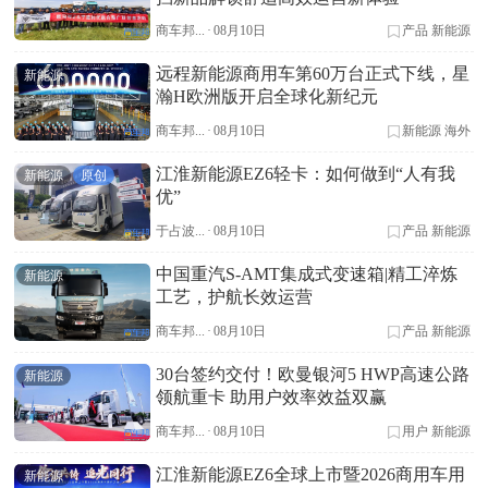
商车邦...
·
08月10日
产品
新能源
远程新能源商用车第60万台正式下线，星
新能源
瀚H欧洲版开启全球化新纪元
商车邦...
·
08月10日
新能源
海外
江淮新能源EZ6轻卡：如何做到“人有我
新能源
原创
优”
于占波...
·
08月10日
产品
新能源
中国重汽S-AMT集成式变速箱|精工淬炼
新能源
工艺，护航长效运营
商车邦...
·
08月10日
产品
新能源
30台签约交付！欧曼银河5 HWP高速公路
新能源
领航重卡 助用户效率效益双赢
商车邦...
·
08月10日
用户
新能源
江淮新能源EZ6全球上市暨2026商用车用
新能源