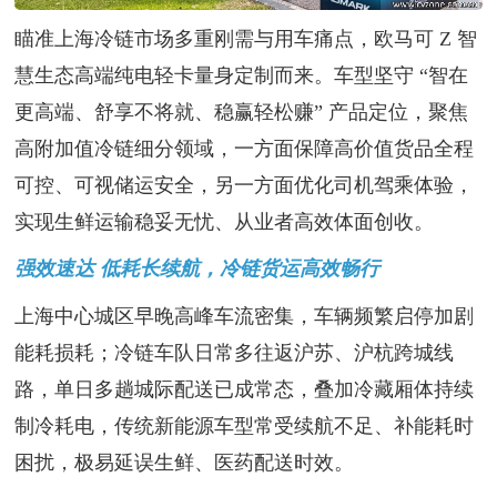
瞄准上海冷链市场多重刚需与用车痛点，欧马可
Z 智
慧生态高端纯电轻卡量身定制而来。车型坚守 “智在
更高端、舒享不将就、稳赢轻松赚” 产品定位，聚焦
高附加值冷链细分领域，一方面保障高价值货品全程
可控、可视
储运安全，另一方面优化司机驾乘体验，
实现生鲜运输稳妥无忧、从业者高效体面创收。
强效速达 低耗长续航，冷链货运高效畅行
上海中心城区早晚高峰车流密集，车辆频繁启停加剧
能耗损耗；冷链车队日常多往返沪苏、沪杭跨城线
路，单日多趟城际配送已成常态，叠加冷藏厢体持续
制冷耗电，传统新能源车型常受续航不足、补能耗时
困扰，极易延误生鲜、医药配送时效。