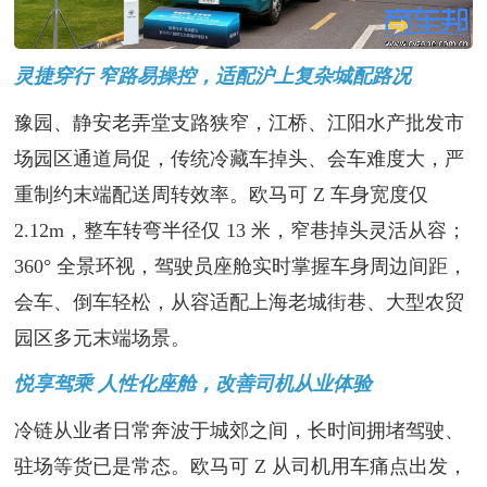
灵捷穿行 窄路易操控，适配沪上复杂城配路况
豫园、静安老弄堂支路狭窄，江桥、江阳水产批发市
场园区通道局促，传统冷藏车掉头、会车难度大，严
重制约末端配送周转效率。欧马可 Z 车身宽度仅
2.12m，整车转弯半径仅 13 米，窄巷掉头灵活从容；
360° 全景环视，驾驶员座舱实时掌握车身周边间距，
会车、倒车轻松，从容适配上海老城街巷、大型农贸
园区多元末端场景。
悦享驾乘 人性化座舱，改善司机从业体验
冷链从业者日常奔波于城郊之间，长时间拥堵驾驶、
驻场等货已是常态。欧马可 Z 从司机用车痛点出发，