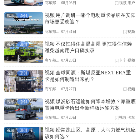
商车邦...
·
08月03日
视频
用户
视频|用户调研—哪个电动重卡品牌在安阳
视频
原创
市场更受欢迎？
商车邦...
·
07月31日
视频
视频|不仅扛得住高温高湿 更扛得住信赖
视频
原创
潍柴越南用户口碑实录
商车邦...
·
07月28日
卡车
视频
视频|全球同源：斯堪尼亚NEXT ERA重
视频
原创
卡是如何制造出来的？
商车邦...
·
07月27日
视频
视频|煤炭砂石运输如何降本增效？犀重底
视频
原创
置换电重卡给出全新样板运输方案
商车邦...
·
07月20日
视频
卡车
视频|经常跑山区、高原，大马力燃气机应
视频
原创
该如何选？