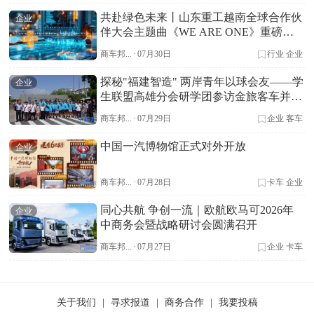
共赴绿色未来丨山东重工越南全球合作伙
企业
伴大会主题曲《WE ARE ONE》重磅首
发
商车邦...
·
07月30日
行业
企业
探秘"福建智造" 两岸青年以球会友——学
企业
生联盟高雄分会研学团参访金旅客车并开
展足球友谊赛
商车邦...
·
07月29日
企业
客车
中国一汽博物馆正式对外开放
企业
商车邦...
·
07月28日
卡车
企业
同心共航 争创一流｜欧航欧马可2026年
企业
中商务会暨战略研讨会圆满召开
商车邦...
·
07月27日
企业
卡车
关于我们
|
寻求报道
|
商务合作
|
我要投稿