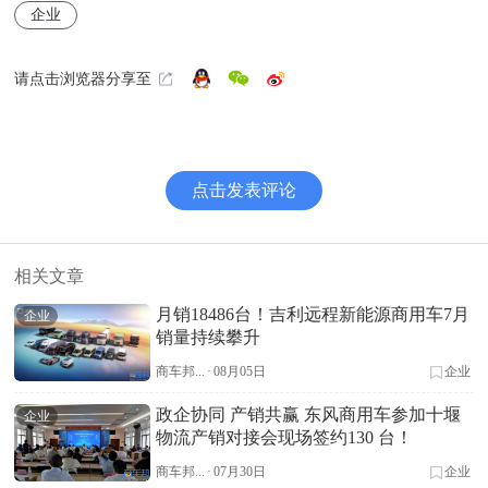
企业
请点击浏览器分享至
点击发表评论
相关文章
月销18486台！吉利远程新能源商用车7月
企业
销量持续攀升
商车邦...
·
08月05日
企业
政企协同 产销共赢 东风商用车参加十堰
企业
物流产销对接会现场签约130 台！
商车邦...
·
07月30日
企业