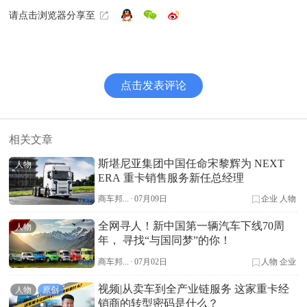
请点击浏览器分享至
点击发表评论
相关文章
斯堪尼亚集团中国任命宋黎辉为 NEXT
人物
ERA 重卡销售服务新任总经理
商车邦...
·
07月09日
企业
人物
全网寻人！新中国第一辆汽车下线70周
人物
年， 寻找“与国同梦”的你！
商车邦...
·
07月02日
人物
企业
视频|从卖车到全产业链服务 这家重卡经
人物
原创
销商的转型密码是什么？