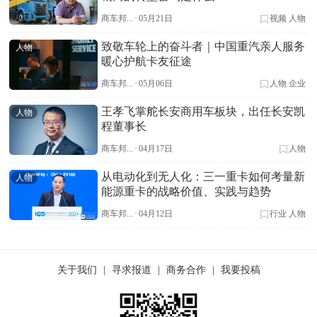
商车邦...
·
05月21日
视频
人物
致敬车轮上的奋斗者｜中国重汽亲人服务
人物
暖心护航卡友征途
商车邦...
·
05月06日
人物
企业
王孝飞掌舵长安商用车板块，出任长安凯
人物
程董事长
商车邦...
·
04月17日
人物
从电动化到无人化：三一重卡如何考量新
人物
能源重卡的战略价值、实践与趋势
商车邦...
·
04月12日
行业
人物
关于我们
|
寻求报道
|
商务合作
|
我要投稿