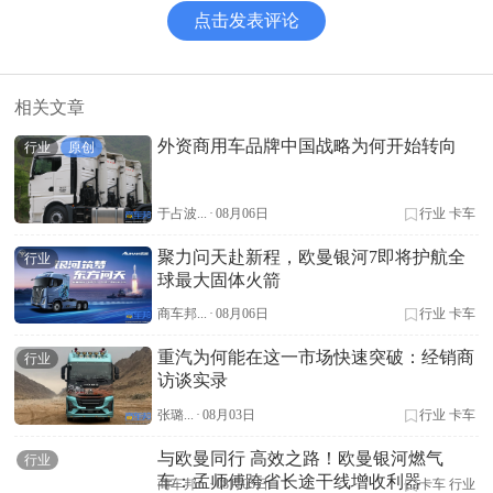
点击发表评论
相关文章
外资商用车品牌中国战略为何开始转向
行业
原创
于占波...
·
08月06日
行业
卡车
聚力问天赴新程，欧曼银河7即将护航全
行业
球最大固体火箭
商车邦...
·
08月06日
行业
卡车
重汽为何能在这一市场快速突破：经销商
行业
访谈实录
张璐...
·
08月03日
行业
卡车
与欧曼同行 高效之路！欧曼银河燃气
行业
车：孟师傅跨省长途干线增收利器
商车邦...
·
08月03日
卡车
行业