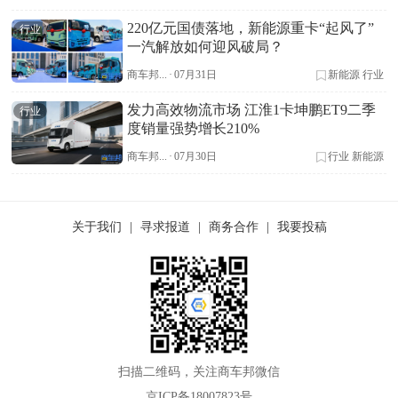
220亿元国债落地，新能源重卡“起风了”
行业
一汽解放如何迎风破局？
商车邦...
·
07月31日
新能源
行业
发力高效物流市场 江淮1卡坤鹏ET9二季
行业
度销量强势增长210%
商车邦...
·
07月30日
行业
新能源
关于我们
|
寻求报道
|
商务合作
|
我要投稿
扫描二维码，关注商车邦微信
京ICP备18007823号