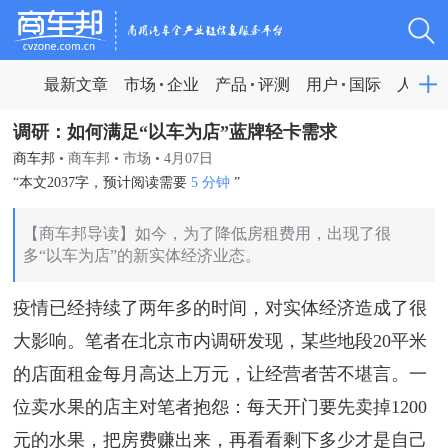
最新文章
市场
企业
产品
评测
用户
国际
人物
调研：如何满足“以车为店”蓝牌轻卡需求
商车邦
•
商车邦
•
市场
•
4月07日
“本文2037字，预计阅读需要
5 分钟
”
【商车邦导读】如今，为了降低房租费用，出现了很
多“以车为店”的新实体经济业态。
疫情已经持续了两年多的时间，对实体经济造成了很
大影响。笔者在北京市内调研发现，某些地段20平米
的店面租金每月高达上万元，让经营者苦不堪言。一
位卖水果的店主对笔者抱怨：每天开门要先卖掉1200
元的水果，把房费赚出来，再看看剩下多少才是自己