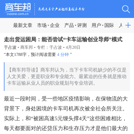
最新文章
市场
企业
产品
评测
用户
国际
人物
走出货运困局：能否尝试“卡车运输创业导师”模式
于占波
•
商车邦
•
专栏：于占波
•
4月20日
“本文1788字，预计阅读需要
4 分钟
”
【商车邦导读】商车邦认为，当下卡车司机缺少的不仅是
人文关爱，更是职业和专业能力。最紧迫的任务就是推动
卡车运输从业人员的职业规划与专业培训。
最近一段时间，受一些地区疫情影响，在保物流的大
背景下，身处困境的卡车司机再次被全社会所关注。
实际上，和“被困高速5元馒头撑4天”这些困难相比，
每天都要面对的还贷压力和生存压力才是他们最大的