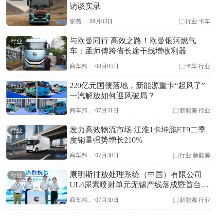
访谈实录
张璐...
·
08月03日
行业
卡车
与欧曼同行 高效之路！欧曼银河燃气
行业
车：孟师傅跨省长途干线增收利器
商车邦...
·
08月03日
卡车
行业
220亿元国债落地，新能源重卡“起风了”
行业
一汽解放如何迎风破局？
商车邦...
·
07月31日
新能源
行业
发力高效物流市场 江淮1卡坤鹏ET9二季
行业
度销量强势增长210%
商车邦...
·
07月30日
行业
新能源
康明斯排放处理系统（中国）有限公司
行业
UL4尿素喷射单元无锡产线落成暨首台产
品下线
商车邦...
·
07月30日
新能源
行业