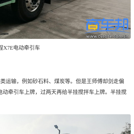
程
X
7E
电动牵引车
源类运输，例如砂石料、煤炭等。但是王师傅却剑走偏
电动牵引车上牌，过两天再给半挂搅拌车上牌。半挂搅