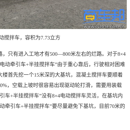
动搅拌车，容积为
7
.73
立方
只有进入工地才有500—800米左右的烂路。对于8×4
电动牵引车+半挂搅拌车”由于重心靠后，行驶相对困难
大楼首先挖一个15米深的大基坑，混凝土搅拌车要顺着
0%，空载上坡时很容易出现驱动轮打滑，需要用装载
引车+半挂搅拌车”没有8×4电动搅拌车灵活，在基坑内
动牵引车+半挂搅拌车”要尽量避免下基坑，目前70米的