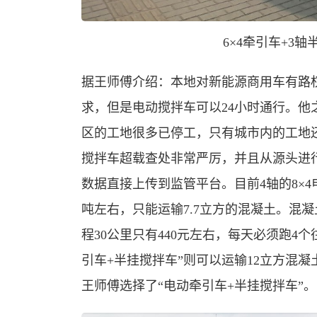
6
×
4
牵引车
+
3
轴
据王师傅介绍：本地对新能源商用车有路
求，但是电动搅拌车可以24小时通行。
区的工地很多已停工，只有城市内的工地
搅拌车超载查处非常严厉，并且从源头进
数据直接上传到监管平台。目前4轴的8×4
吨左右，只能运输7.7立方的混凝土。混
程30公里只有440元左右，每天必须跑4
引车+半挂搅拌车”则可以运输12立方混
王师傅选择了“电动牵引车+半挂搅拌车”。