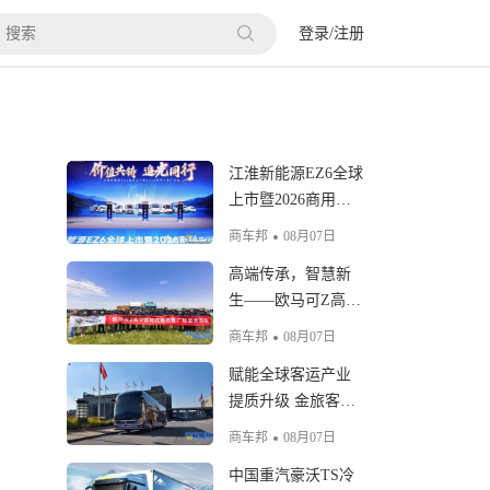
登录
/
注册
江淮新能源EZ6全球
上市暨2026商用车
用户大会举行
商车邦
08月07日
高端传承，智慧新
生——欧马可Z高端
智慧纯电轻卡用户
商车邦
08月07日
品鉴活动圆满举行
赋能全球客运产业
提质升级 金旅客车
发布“乾途”系列车
商车邦
08月07日
型，致力于打造高
中国重汽豪沃TS冷
端客车标杆