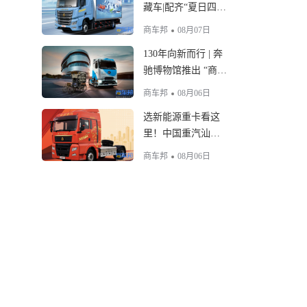
藏车|配齐“夏日四件
套”，生鲜运输稳创
商车邦
08月07日
富
130年向新而行 | 奔
驰博物馆推出 “商用
车130周年” 特展
商车邦
08月06日
选新能源重卡看这
里！中国重汽汕德
卡513kWh 电驱桥牵
商车邦
08月06日
引车优势拉满