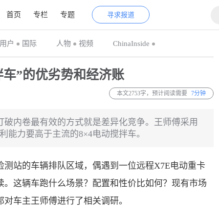
首页
专栏
专题
寻求报道
用户
国际
人物
视频
ChinaInside
拌车”的优劣势和经济账
本文2753字，预计阅读需要
7分钟
打破内卷最有效的方式就是差异化竞争。王师傅采用
利能力要高于主流的8×4电动搅拌车。
测站的车辆排队区域，偶遇到一位远程X7E电动重卡
续。这辆车跑什么场景？配置和性价比如何？现有市场
邦对车主王师傅进行了相关调研。