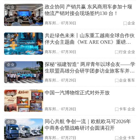
政企协同 产销共赢 东风商用车参加十堰
企业
物流产销对接会现场签约130 台！
商车邦...
·
07月30日
企业
共赴绿色未来丨山东重工越南全球合作伙
企业
伴大会主题曲《WE ARE ONE》重磅首
发
商车邦...
·
07月30日
行业
企业
探秘"福建智造" 两岸青年以球会友——学
企业
生联盟高雄分会研学团参访金旅客车并开
展足球友谊赛
商车邦...
·
07月29日
企业
客车
中国一汽博物馆正式对外开放
企业
商车邦...
·
07月28日
卡车
企业
同心共航 争创一流｜欧航欧马可2026年
企业
中商务会暨战略研讨会圆满召开
商车邦...
·
07月27日
企业
卡车