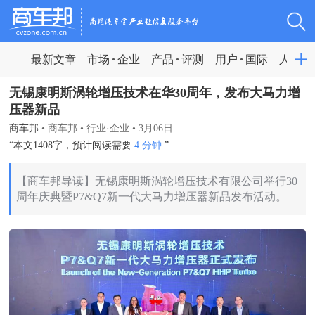
最新文章
市场
企业
产品
评测
用户
国际
人物
无锡康明斯涡轮增压技术在华30周年，发布大马力增
压器新品
商车邦
•
商车邦
•
行业·企业
•
3月06日
“本文1408字，预计阅读需要
4 分钟
”
【商车邦导读】无锡康明斯涡轮增压技术有限公司举行30
周年庆典暨P7&Q7新一代大马力增压器新品发布活动。