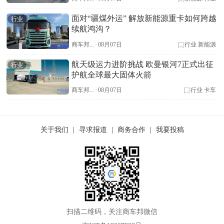
面对“疆煤外运” 解放新能源重卡如何跨越
行业
续航鸿沟？
商车邦...
·
08月07日
行业
新能源
航天级运力进阶挑战 欧曼银河7正式出征
行业
护航全球最大固体火箭
商车邦...
·
08月07日
行业
卡车
关于我们
|
寻求报道
|
商务合作
|
我要投稿
扫描二维码，关注商车邦微信