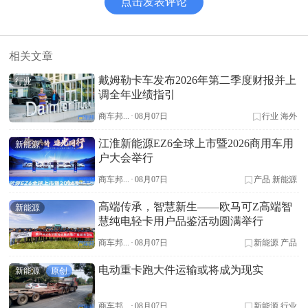
点击发表评论
相关文章
戴姆勒卡车发布2026年第二季度财报并上
行业
调全年业绩指引
商车邦...
·
08月07日
行业
海外
江淮新能源EZ6全球上市暨2026商用车用
新能源
户大会举行
商车邦...
·
08月07日
产品
新能源
高端传承，智慧新生——欧马可Z高端智
新能源
慧纯电轻卡用户品鉴活动圆满举行
商车邦...
·
08月07日
新能源
产品
电动重卡跑大件运输或将成为现实
新能源
原创
商车邦...
·
08月07日
新能源
行业