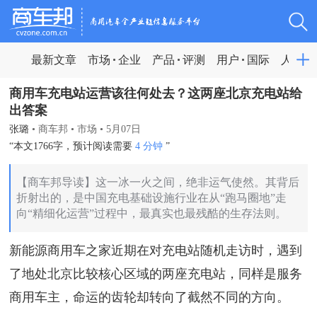
最新文章
市场
企业
产品
评测
用户
国际
人物
商用车充电站运营该往何处去？这两座北京充电站给
出答案
张璐
•
商车邦
•
市场
•
5月07日
“本文1766字，预计阅读需要
4 分钟
”
【商车邦导读】这一冰一火之间，绝非运气使然。其背后
折射出的，是中国充电基础设施行业在从“跑马圈地”走
向“精细化运营”过程中，最真实也最残酷的生存法则。
新能源商用车之家近期在对充电站随机走访时，遇到
了地处北京比较核心区域的两座充电站，同样是服务
商用车主，命运的齿轮却转向了截然不同的方向。