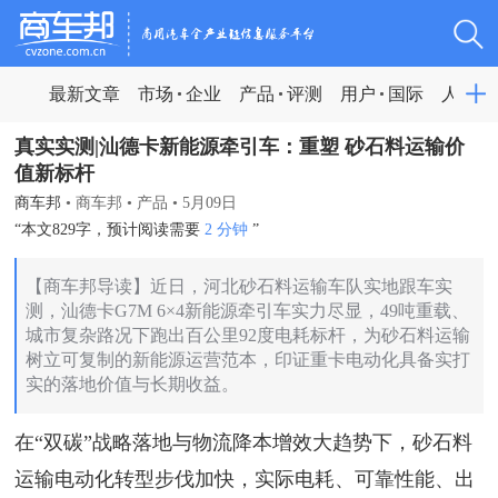
最新文章
市场
企业
产品
评测
用户
国际
人物
真实实测|汕德卡新能源牵引车：重塑 砂石料运输价
值新标杆
商车邦
•
商车邦
•
产品
•
5月09日
“本文829字，预计阅读需要
2 分钟
”
【商车邦导读】近日，河北砂石料运输车队实地跟车实
测，汕德卡G7M 6×4新能源牵引车实力尽显，49吨重载、
城市复杂路况下跑出百公里92度电耗标杆，为砂石料运输
树立可复制的新能源运营范本，印证重卡电动化具备实打
实的落地价值与长期收益。
在“双碳”战略落地与物流降本增效大趋势下，砂石料
运输电动化转型步伐加快，实际电耗、可靠性能、出