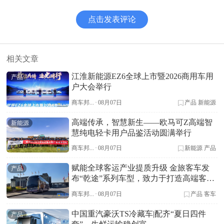
点击发表评论
相关文章
江淮新能源EZ6全球上市暨2026商用车用
产品
户大会举行
商车邦...
·
08月07日
产品
新能源
高端传承，智慧新生——欧马可Z高端智
新能源
慧纯电轻卡用户品鉴活动圆满举行
商车邦...
·
08月07日
新能源
产品
赋能全球客运产业提质升级 金旅客车发
产品
布“乾途”系列车型，致力于打造高端客车
标杆
商车邦...
·
08月07日
产品
客车
中国重汽豪沃TS冷藏车|配齐“夏日四件
产品