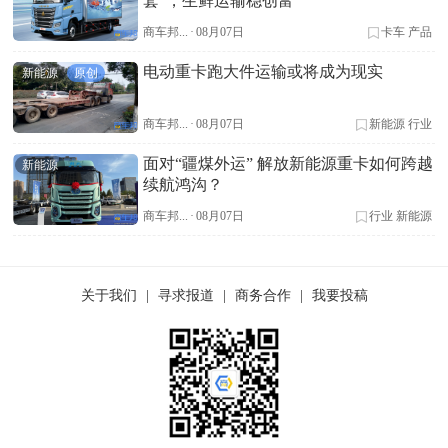
套”，生鲜运输稳创富
商车邦...
·
08月07日
卡车
产品
电动重卡跑大件运输或将成为现实
新能源
原创
商车邦...
·
08月07日
新能源
行业
面对“疆煤外运” 解放新能源重卡如何跨越
新能源
续航鸿沟？
商车邦...
·
08月07日
行业
新能源
关于我们
|
寻求报道
|
商务合作
|
我要投稿