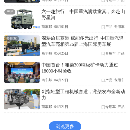
商车邦
·
07月22日
专用车
产品
六一趣旅行｜中国重汽满载童真，奔赴山
产品
野星河
商车邦
·
06月01日
产品
专用车
深耕旅居赛道 赋能多元出行| 中国重汽轻
专用车
型汽车亮相第26届上海国际房车展
商车邦
·
05月25日
专用车
产品
中国首台！潍柴300吨级矿卡动力通过
产品
18000小时验收
商车邦
·
04月27日
产品
专用车
剑指轻型工程机械赛道，潍柴发布全新动
专用车
力
商车邦
·
04月21日
专用车
产品
浏览更多