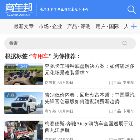
最新文章
市场
企业
产品
评测
用户
国际
人物
根据标签 “
专用车
” 为你推荐：
奔驰卡车特种底盘解决方案：如何满足多
产品
原创
元化场景改装需求？
刘旭龙
·
08月05日
产品
专用车
告别低价内卷，回归创富本质：中国重汽
产品
先锋官创赢版如何适配消费新趋势
商车邦
·
08月04日
产品
专用车
梅赛德斯-奔驰Atego消防车全国巡展于江
专用车
西九江启航