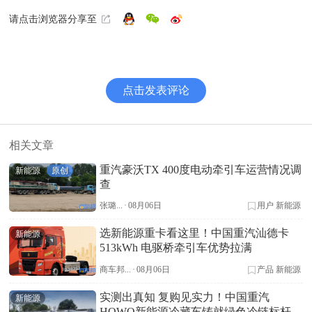
请点击浏览器分享至
点击发表评论
相关文章
重汽豪沃TX 400度电动牵引车运营情况调
新能源
原创
查
张璐...
·
08月06日
用户
新能源
选新能源重卡看这里！中国重汽汕德卡
新能源
513kWh 电驱桥牵引车优势拉满
商车邦...
·
08月06日
产品
新能源
实测出真知 复购见实力！中国重汽
新能源
HOWO新能源冷藏车铸就绿色冷链标杆