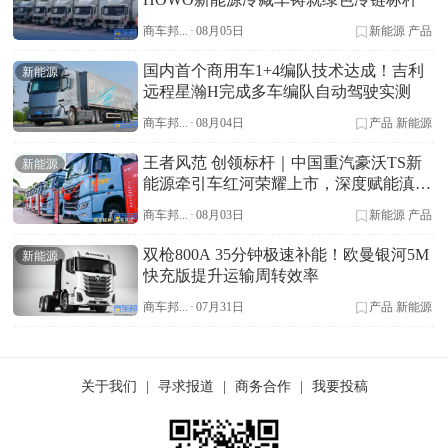
商车邦...
·
08月05日
新能源
产品
国内首个商用车1+4编队技术达成！吉利
新能源
远程星瀚H完成多车编队自动驾驶实测
商车邦...
·
08月04日
产品
新能源
王者风范 创领标杆｜中国重汽豪沃TS新
新能源
能源牵引车红河荣耀上市，深度赋能滇南
资源运输
商车邦...
·
08月03日
新能源
产品
双枪800A 35分钟极速补能！欧曼银河5M
新能源
快充版提升运输周转效率
商车邦...
·
07月31日
产品
新能源
关于我们
|
寻求报道
|
商务合作
|
我要投稿