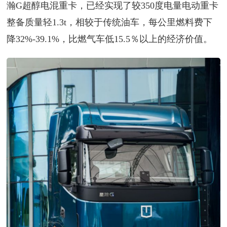
瀚G超醇电混重卡，已经实现了较350度电量电动重卡
整备质量轻1.3t，相较于传统油车，每公里燃料费下
降32%-39.1%，比燃气车低15.5％以上的经济价值。