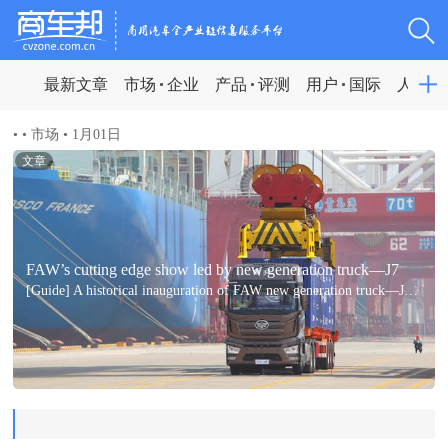
最新文章
市场
企业
产品
评测
用户
国际
人物
•
•
市场
•
1月01日
文章
FAW’s cutting edge show led by new generation truck—J7
[Guide] A historical inauguration of FAW new generation truck—J7 and L4 autonomous truck without cab for port transportation demonstrates FAW’s power.