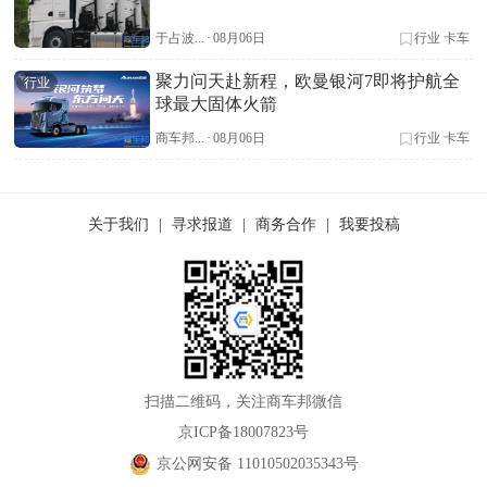
于占波...
·
08月06日
行业
卡车
聚力问天赴新程，欧曼银河7即将护航全
行业
球最大固体火箭
商车邦...
·
08月06日
行业
卡车
关于我们
|
寻求报道
|
商务合作
|
我要投稿
扫描二维码，关注商车邦微信
京ICP备18007823号
京公网安备 11010502035343号