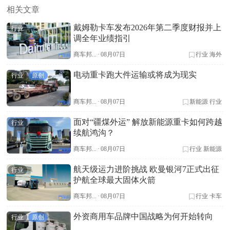
相关文章
戴姆勒卡车发布2026年第二季度财报并上
行业
调全年业绩指引
商车邦...
·
08月07日
行业
海外
电动重卡跑大件运输或将成为现实
行业
原创
商车邦...
·
08月07日
新能源
行业
面对“疆煤外运” 解放新能源重卡如何跨越
行业
续航鸿沟？
商车邦...
·
08月07日
行业
新能源
航天级运力进阶挑战 欧曼银河7正式出征
行业
护航全球最大固体火箭
商车邦...
·
08月07日
行业
卡车
外资商用车品牌中国战略为何开始转向
行业
原创