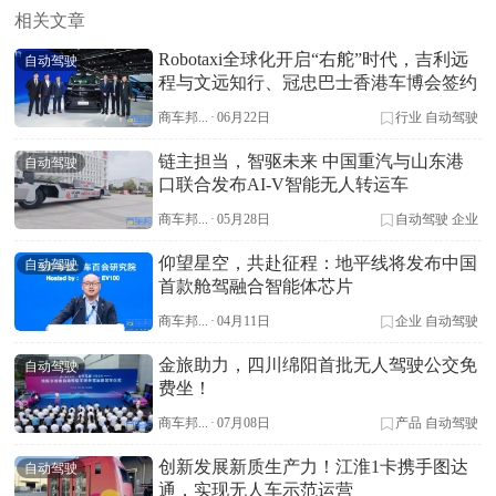
相关文章
Robotaxi全球化开启“右舵”时代，吉利远
自动驾驶
程与文远知行、冠忠巴士香港车博会签约
商车邦...
·
06月22日
行业
自动驾驶
链主担当，智驱未来 中国重汽与山东港
自动驾驶
口联合发布AI-V智能无人转运车
商车邦...
·
05月28日
自动驾驶
企业
仰望星空，共赴征程：地平线将发布中国
自动驾驶
首款舱驾融合智能体芯片
商车邦...
·
04月11日
企业
自动驾驶
金旅助力，四川绵阳首批无人驾驶公交免
自动驾驶
费坐！
商车邦...
·
07月08日
产品
自动驾驶
创新发展新质生产力！江淮1卡携手图达
自动驾驶
通，实现无人车示范运营