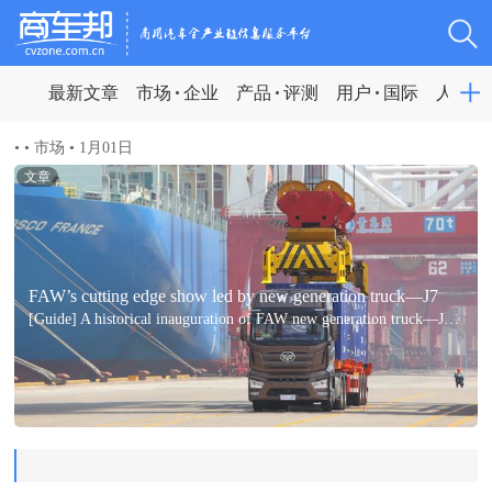
最新文章
市场
企业
产品
评测
用户
国际
人物
•
•
市场
•
1月01日
文章
FAW’s cutting edge show led by new generation truck—J7
[Guide] A historical inauguration of FAW new generation truck—J7 and L4 autonomous truck without cab for port transportation demonstrates FAW’s power.