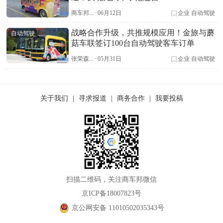
商车邦...
·
06月12日
企业
自动驾驶
战略合作升级，共推规模应用！金旅与蘑
自动驾驶
菇车联签订100台自动驾驶客车订单
张荣森...
·
05月31日
企业
自动驾驶
关于我们
|
寻求报道
|
商务合作
|
我要投稿
扫描二维码，关注商车邦微信
京ICP备18007823号
京公网安备 11010502035343号