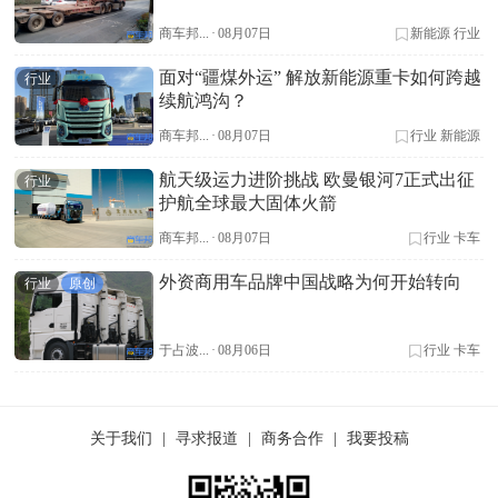
商车邦...
·
08月07日
新能源
行业
面对“疆煤外运” 解放新能源重卡如何跨越
行业
续航鸿沟？
商车邦...
·
08月07日
行业
新能源
航天级运力进阶挑战 欧曼银河7正式出征
行业
护航全球最大固体火箭
商车邦...
·
08月07日
行业
卡车
外资商用车品牌中国战略为何开始转向
行业
原创
于占波...
·
08月06日
行业
卡车
关于我们
|
寻求报道
|
商务合作
|
我要投稿