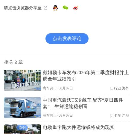
请点击浏览器分享至
点击发表评论
相关文章
戴姆勒卡车发布2026年第二季度财报并上
行业
调全年业绩指引
商车邦...
·
08月07日
行业
海外
中国重汽豪沃TS冷藏车|配齐“夏日四件
卡车
套”，生鲜运输稳创富
商车邦...
·
08月07日
卡车
产品
电动重卡跑大件运输或将成为现实
行业
原创