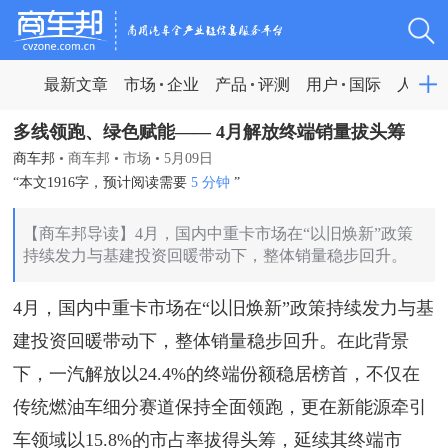
最新文章
市场
企业
产品
评测
用户
国际
人物
多线领跑、绿色赋能—— 4月解放终端销量拔头筹
商车邦
•
商车邦
•
市场
•
5月09日
“本文1916字，预计阅读需要
5 分钟
”
【商车邦导读】4月，国内中重卡市场在“以旧焕新”政策
持续发力与基建投资回暖带动下，整体销量稳步回升。
4月，国内中重卡市场在“以旧焕新”政策持续发力与基
建投资回暖带动下，整体销量稳步回升。在此背景
下，一汽解放以24.4%的终端份额稳居榜首，不仅在
传统燃油车细分赛道保持全面领跑，更在新能源牵引
车领域以15.8%的市占率拔得头筹，延续其终端市