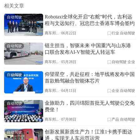
相关文章
Robotaxi全球化开启“右舵”时代，吉利远
自动驾驶
程与文远知行、冠忠巴士香港车博会签约
商车邦...
·
06月22日
行业
自动驾驶
链主担当，智驱未来 中国重汽与山东港
自动驾驶
口联合发布AI-V智能无人转运车
商车邦...
·
05月28日
自动驾驶
企业
仰望星空，共赴征程：地平线将发布中国
自动驾驶
首款舱驾融合智能体芯片
商车邦...
·
04月11日
企业
自动驾驶
金旅助力，四川绵阳首批无人驾驶公交免
自动驾驶
费坐！
商车邦...
·
07月08日
产品
自动驾驶
创新发展新质生产力！江淮1卡携手图达
自动驾驶
通，实现无人车示范运营