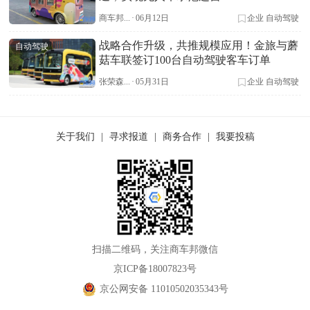
商车邦...
·
06月12日
企业
自动驾驶
战略合作升级，共推规模应用！金旅与蘑
自动驾驶
菇车联签订100台自动驾驶客车订单
张荣森...
·
05月31日
企业
自动驾驶
关于我们
|
寻求报道
|
商务合作
|
我要投稿
扫描二维码，关注商车邦微信
京ICP备18007823号
京公网安备 11010502035343号