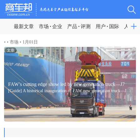
最新文章
市场
企业
产品
评测
用户
国际
人物
•
•
市场
•
1月01日
文章
FAW’s cutting edge show led by new generation truck—J7
[Guide] A historical inauguration of FAW new generation truck—J7 and L4 autonomous truck without cab for port transportation demonstrates FAW’s power.