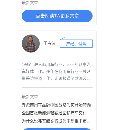
最新文章
点击阅读TA更多文章
于占波
产经、试驾
1995年进入商用车行业，2005年从事汽
车媒体工作。多年在商用车行业一线从
事采访报道工作，走访报道了欧洲及国
内多家知名商用车制造企业，大型物
流、客运及个体用户，撰写过多篇具有
最新文章
行业影响力的产经报道稿件；业内最早
外资商用车品牌中国战略为何开始转向
从事商用车实况道路试驾的记者，拥有
全国首批新能源轻客巡回诊疗车交付：远程超级VAN再度引领行业
专业驾照，对近年来国内外发布的多款
新车进行了试驾评测，关注商用汽车行
为什么说兆瓦超充将成为电动重卡市场增长新动能
业前沿技术；长期跟踪国内外商用车行