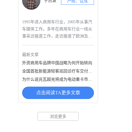
于占波
产经、试驾
1995年进入商用车行业，2005年从事汽
车媒体工作。多年在商用车行业一线从
事采访报道工作，走访报道了欧洲及国
内多家知名商用车制造企业，大型物
流、客运及个体用户，撰写过多篇具有
最新文章
行业影响力的产经报道稿件；业内最早
外资商用车品牌中国战略为何开始转向
从事商用车实况道路试驾的记者，拥有
全国首批新能源轻客巡回诊疗车交付：远程超级VAN再度引领行业
专业驾照，对近年来国内外发布的多款
新车进行了试驾评测，关注商用汽车行
为什么说兆瓦超充将成为电动重卡市场增长新动能
业前沿技术；长期跟踪国内外商用车行
点击阅读TA更多文章
业产经与技术发展趋势，尤其擅长产业
分析及新技术解读。
浏览更多