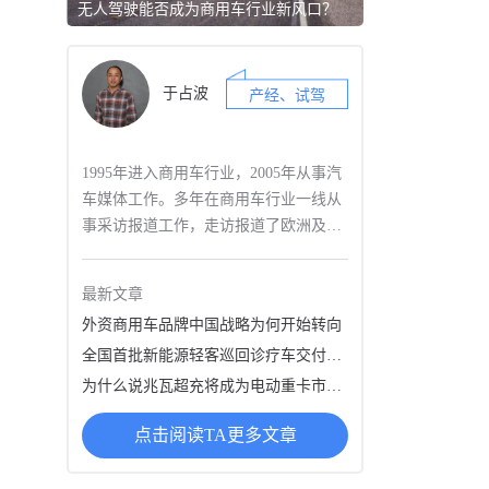
无人驾驶能否成为商用车行业新风口？
于占波
产经、试驾
1995年进入商用车行业，2005年从事汽
车媒体工作。多年在商用车行业一线从
事采访报道工作，走访报道了欧洲及国
内多家知名商用车制造企业，大型物
流、客运及个体用户，撰写过多篇具有
最新文章
行业影响力的产经报道稿件；业内最早
外资商用车品牌中国战略为何开始转向
从事商用车实况道路试驾的记者，拥有
全国首批新能源轻客巡回诊疗车交付：远程超级VAN再度引领行业
专业驾照，对近年来国内外发布的多款
新车进行了试驾评测，关注商用汽车行
为什么说兆瓦超充将成为电动重卡市场增长新动能
业前沿技术；长期跟踪国内外商用车行
点击阅读TA更多文章
业产经与技术发展趋势，尤其擅长产业
分析及新技术解读。